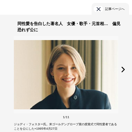
記事ページへ
同性愛を告白した著名人 女優・歌手・元首相… 偏見
恐れず公に
1/11
ジョディ・フォスター氏。米ゴールデングローブ賞の授賞式で同性愛者である
ことを公にした=1995年4月27日