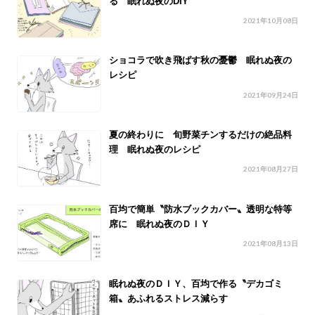
る 眠れぬ夜のDIY
2021年10月08日
ショコラで吹き飛ばす秋の憂鬱 眠れぬ夜の
レシピ
2021年09月24日
夏の終わりに 旬野菜チンするだけの絶品料
理 眠れぬ夜のレシピ
2021年08月27日
百均で簡単〝防水ブックカバー〟透明な特等
席に 眠れぬ夜のＤＩＹ
2021年08月13日
眠れぬ夜のＤＩＹ、百均で作る〝デカゴミ
箱〟あふれるストレス減らす