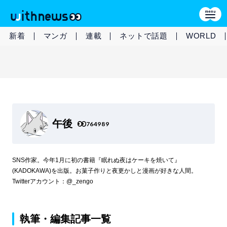
新着
マンガ
連載
ネットで話題
WORLD
午後
764989
SNS作家。今年1月に初の書籍『眠れぬ夜はケーキを焼いて』
(KADOKAWA)を出版。お菓子作りと夜更かしと漫画が好きな人間。
Twitterアカウント：@_zengo
執筆・編集記事一覧