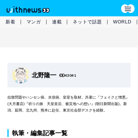
新着
マンガ
連載
ネットで話題
WORLD
北野隆一
43041
拉致問題やハンセン病、水俣病、皇室を取材。共著に『フェイクと憎悪』
(大月書店)『祈りの旅 天皇皇后、被災地への想い』(朝日新聞出版)。新
潟、延岡、北九州、熊本に赴任、東京社会部デスクを経験。
執筆・編集記事一覧