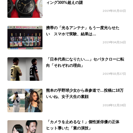
ィング300%超えの謎
2019年05月03日
携帯の「光るアンテナ」もう一度光らせた
い スマホで実験、結果は…
2019年04月26日
「日本代表になりたい....」セパタクローに転
向「それぞれの理由」
2019年03月27日
熊本の芋野球少女から表参道で…投稿に18万
いいね、女子大生の素顔
2018年12月28日
「カメラを止めるな！」個性派俳優の正体
ヒット導いた「素の演技」