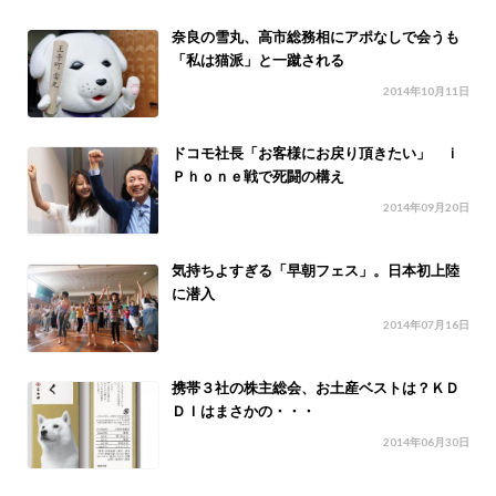
奈良の雪丸、高市総務相にアポなしで会うも
「私は猫派」と一蹴される
2014年10月11日
ドコモ社長「お客様にお戻り頂きたい」 ｉ
Ｐｈｏｎｅ戦で死闘の構え
2014年09月20日
気持ちよすぎる「早朝フェス」。日本初上陸
に潜入
2014年07月16日
携帯３社の株主総会、お土産ベストは？ＫＤ
ＤＩはまさかの・・・
2014年06月30日