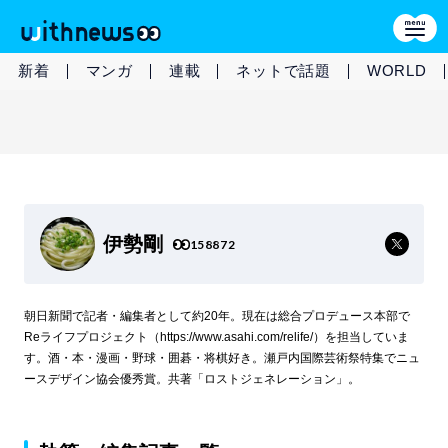
新着
マンガ
連載
ネットで話題
WORLD
伊勢剛
158872
朝日新聞で記者・編集者として約20年。現在は総合プロデュース本部で
Reライフプロジェクト（https://www.asahi.com/relife/）を担当していま
す。酒・本・漫画・野球・囲碁・将棋好き。瀬戸内国際芸術祭特集でニュ
ースデザイン協会優秀賞。共著「ロストジェネレーション」。