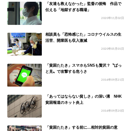
「友達も救えなかった」監督の後悔 作品で
伝える「地獄すぎる職場」
2020年11月02日
相談員も「恐怖感じた」コロナウイルスの生
活苦、開業医も収入激減
2020年05月01日
「貧困たたき」スマホもSNSも贅沢？〝ぱっ
と見〟で攻撃する危うさ
2016年09月21日
「あってはならない貧しさ」の深い溝 NHK
貧困報道のネット炎上
2016年09月20日
「貧困たたき」する前に…相対的貧困の意