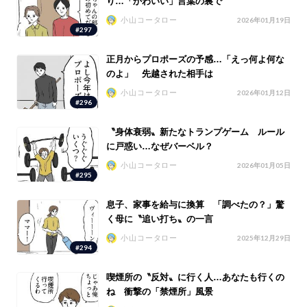
り…「かわいい」言葉の裏で
小山コータロー
2026年01月19日
#297
正月からプロポーズの予感…「えっ何よ何な
のよ」 先越された相手は
小山コータロー
2026年01月12日
#296
〝身体衰弱〟新たなトランプゲーム ルール
に戸惑い…なぜバーベル？
小山コータロー
2026年01月05日
#295
息子、家事を給与に換算 「調べたの？」驚
く母に〝追い打ち〟の一言
小山コータロー
2025年12月29日
#294
喫煙所の〝反対〟に行く人…あなたも行くの
ね 衝撃の「禁煙所」風景