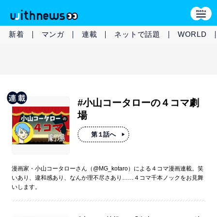
新着
マンガ
連載
ネットで話題
WORLD
#小山コータローの４コマ劇
場
第１話へ
漫画家・小山コータローさん（@MG_kotaro）による４コマ漫画連載。笑
いあり、違和感あり、なんか理不尽さあり……４コマ千本ノックをお見舞
いします。