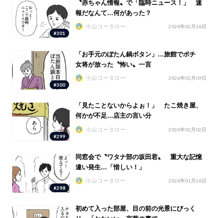
〝赤ちゃん情報〟で「臨時ニュース！」 速
報だなんて…何があった？
小山コータロー
2026年02月16日
#301
「お手元のぼたん鍋ボタン」…旅館でポチ
女将が放った〝怖い〟一言
小山コータロー
2026年02月09日
#300
「見たことないからよぉ！」 たこ焼き屋、
何かが不足…店主の言い分
小山コータロー
2026年02月02日
#299
同窓会で〝ワタナ部の坂田君〟 重大な記憶
違い発生…「惜しい！」
小山コータロー
2026年01月26日
#298
初めて入った部屋、目の前の光景にびっく