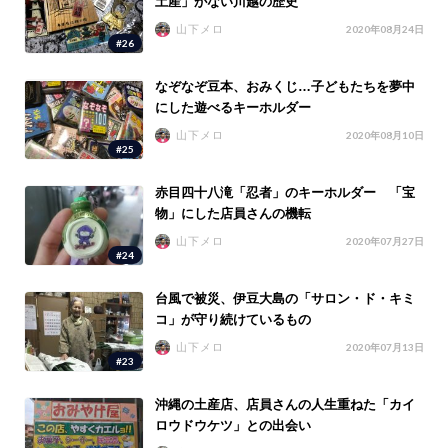
土産」がない川越の歴史
山下メロ
2020年08月24日
#26
なぞなぞ豆本、おみくじ…子どもたちを夢中
にした遊べるキーホルダー
山下メロ
2020年08月10日
#25
赤目四十八滝「忍者」のキーホルダー 「宝
物」にした店員さんの機転
山下メロ
2020年07月27日
#24
台風で被災、伊豆大島の「サロン・ド・キミ
コ」が守り続けているもの
山下メロ
2020年07月13日
#23
沖縄の土産店、店員さんの人生重ねた「カイ
ロウドウケツ」との出会い