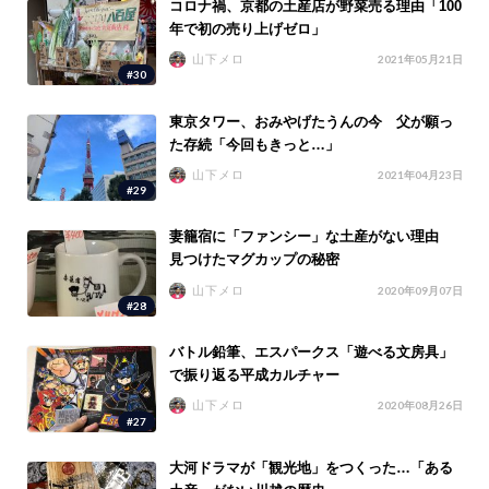
コロナ禍、京都の土産店が野菜売る理由「100
年で初の売り上げゼロ」
山下メロ
2021年05月21日
#30
東京タワー、おみやげたうんの今 父が願っ
た存続「今回もきっと…」
山下メロ
2021年04月23日
#29
妻籠宿に「ファンシー」な土産がない理由
見つけたマグカップの秘密
山下メロ
2020年09月07日
#28
バトル鉛筆、エスパークス「遊べる文房具」
で振り返る平成カルチャー
山下メロ
2020年08月26日
#27
大河ドラマが「観光地」をつくった…「ある