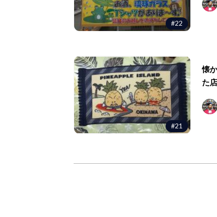
#22
懐
た
#21