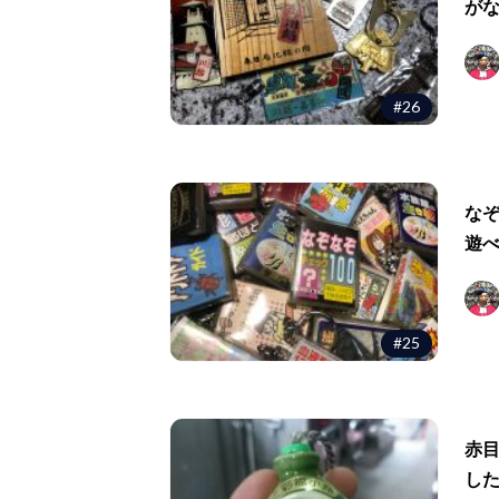
が
#26
な
遊
#25
赤
し