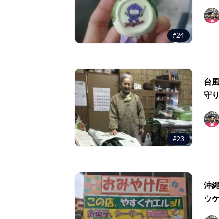
#24
台
守
#23
沖
ウ