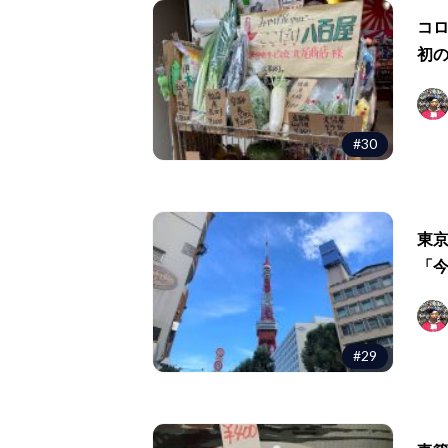
コロ
初
#30
東
「
#29