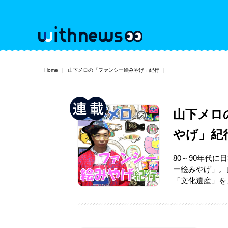
Home
山下メロの「ファンシー絵みやげ」紀行
山下メロ
やげ」紀
80～90年代
ー絵みやげ」。
「文化遺産」を