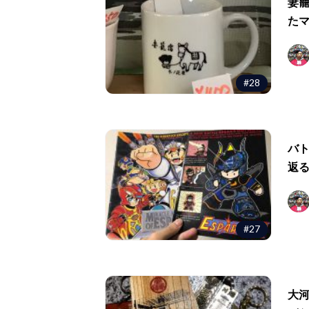
妻
た
#28
バ
返
#27
大