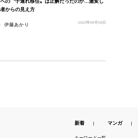
島への〝子連れ移住〟は正解だったのか…激変し
他者からの見え方
2023年09月03日
伊藤あかり
新着
マンガ
キーワード一覧