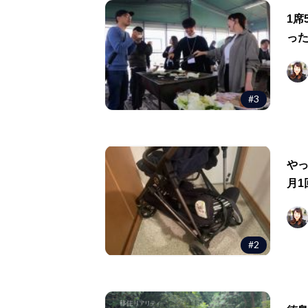
1席
っ
#3
や
月1
#2