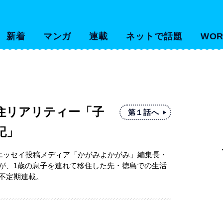
新着
マンガ
連載
ネットで話題
WOR
住リアリティー「子
第１話へ
記」
エッセイ投稿メディア「かがみよかがみ」編集長・
が、1歳の息子を連れて移住した先・徳島での生活
不定期連載。