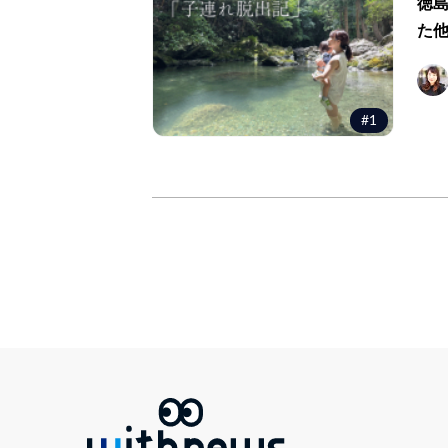
徳
た
#1