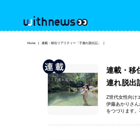
Home
連載・移住リアリティー「子連れ脱出記」
連載・移
連れ脱出
Z世代女性向け
伊藤あかりさん
をつづります。