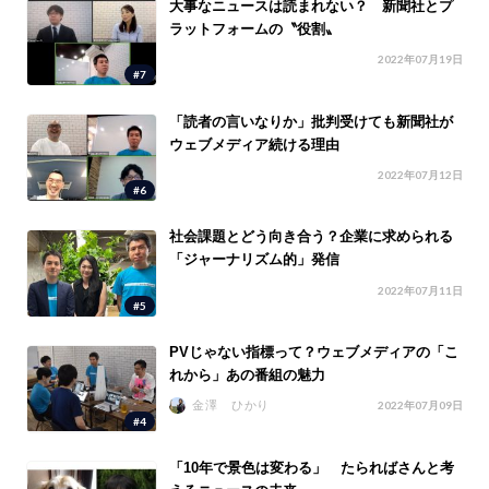
大事なニュースは読まれない？ 新聞社とプ
ラットフォームの〝役割〟
2022年07月19日
#7
「読者の言いなりか」批判受けても新聞社が
ウェブメディア続ける理由
2022年07月12日
#6
社会課題とどう向き合う？企業に求められる
「ジャーナリズム的」発信
2022年07月11日
#5
PVじゃない指標って？ウェブメディアの「こ
れから」あの番組の魅力
金澤 ひかり
2022年07月09日
#4
「10年で景色は変わる」 たらればさんと考