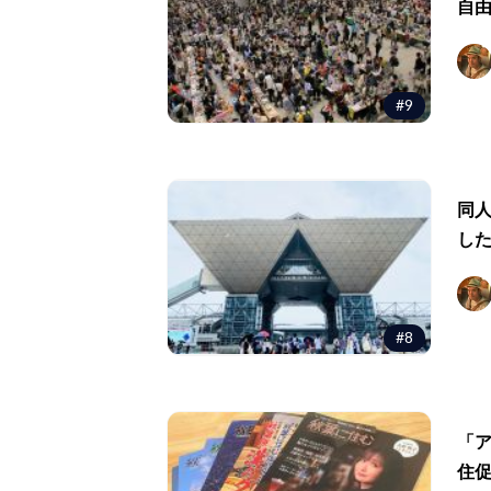
自
#9
同人
し
#8
「ア
住