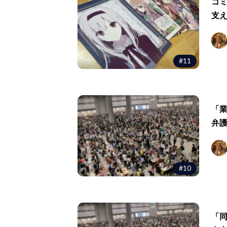
コ
支
#11
「
弁
#10
「