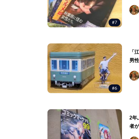
#7
「
男
#6
2
者