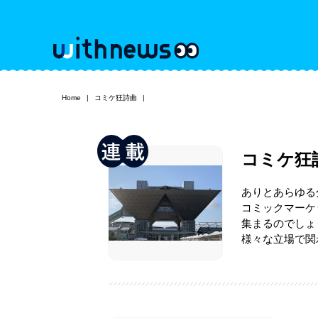
Home
コミケ狂詩曲
コミケ狂
ありとあらゆる
コミックマーケ
集まるのでしょ
様々な立場で関