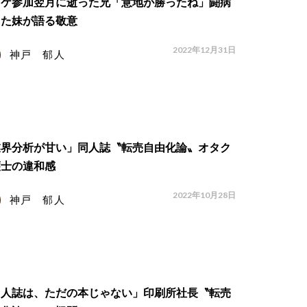
ミケ参加翌月に逝った兄「意地が勝ったね」闘病
えた妹が語る敬意
2022年12月31日
神戸 郁人
業界分析が甘い」同人誌〝転売自由化論〟オタク
護士の違和感
2022年10月28日
神戸 郁人
同人誌は、ただの本じゃない」印刷所社長〝転売