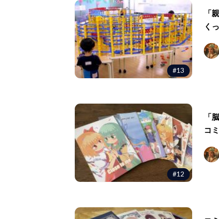
「
く
#13
「脳
コ
#12