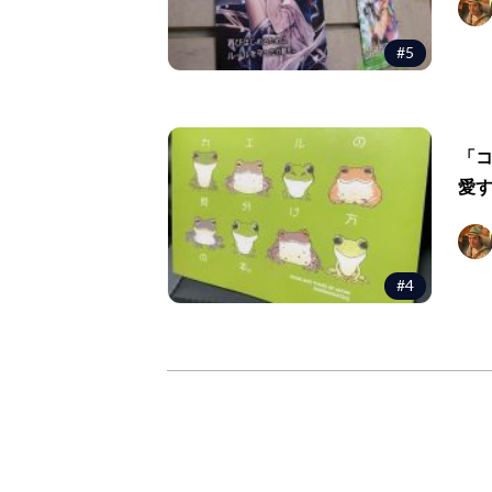
#5
「
愛
#4