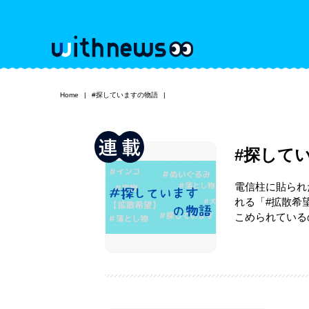
Home
#探していますの物語
#探して
電信柱に貼られ
れる「#拡散希
こめられている