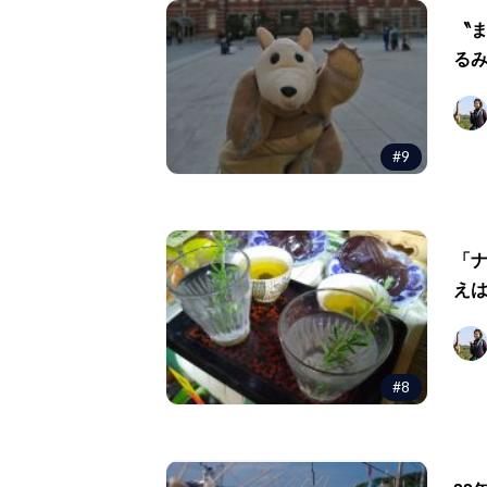
〝
る
#9
「
え
#8