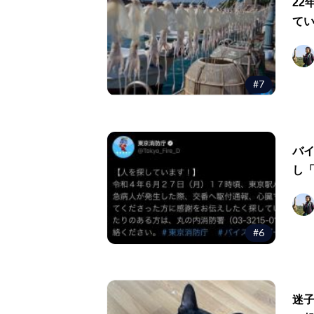
22
て
#7
バ
し
#6
迷