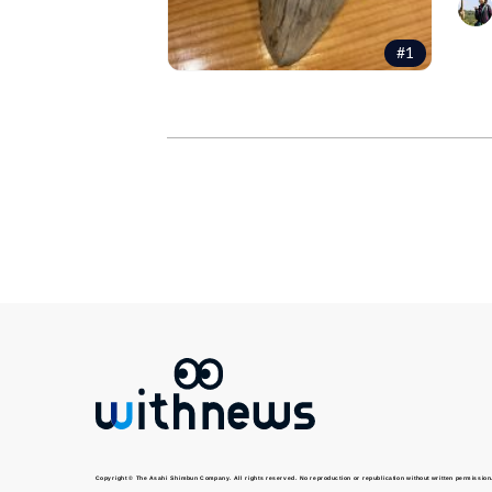
#1
Copyright © The Asahi Shimbun Company. All rights reserved. No reproduction or republication without written permission