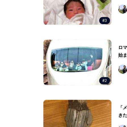
#3
ロ
始
#2
「
き