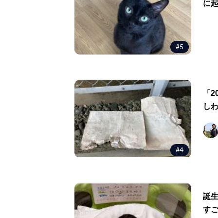
に
#5
「2
し
#4
誕
す