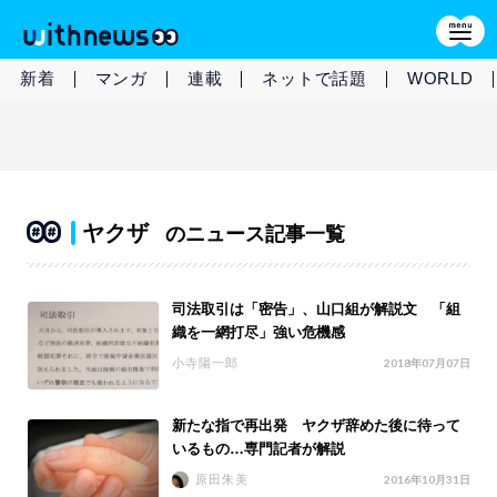
新着
マンガ
連載
ネットで話題
WORLD
ヤクザ
のニュース記事一覧
司法取引は「密告」、山口組が解説文 「組
織を一網打尽」強い危機感
小寺陽一郎
2018年07月07日
新たな指で再出発 ヤクザ辞めた後に待って
いるもの…専門記者が解説
原田朱美
2016年10月31日