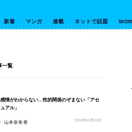
新着
マンガ
連載
ネットで話題
WOR
事一覧
愛感情がわからない…性的関係のぞまない「アセ
シュアル」
2018年11月01日
山本奈朱香