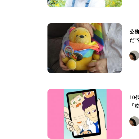
公務
だ“
10
「