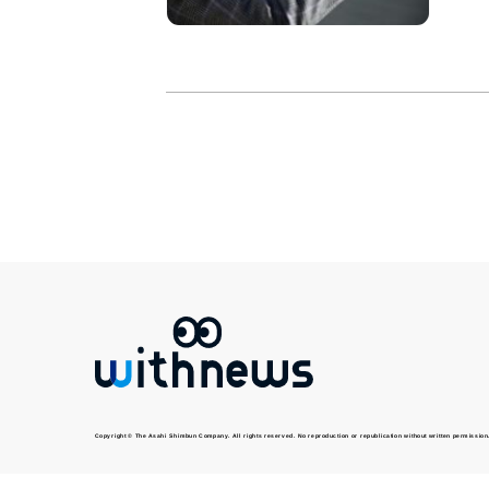
Copyright © The Asahi Shimbun Company. All rights reserved. No reproduction or republication without written permission