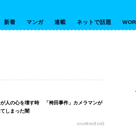
新着
マンガ
連載
ネットで話題
WOR
力が人の心を壊す時 「袴田事件」カメラマンが
れてしまった闇
2016年08月20日