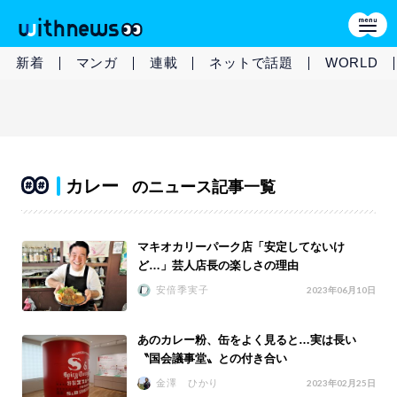
新着
マンガ
連載
ネットで話題
WORLD
カレー
のニュース記事一覧
マキオカリーパーク店「安定してないけ
ど…」芸人店長の楽しさの理由
安倍季実子
2023年06月10日
あのカレー粉、缶をよく見ると…実は長い
〝国会議事堂〟との付き合い
金澤 ひかり
2023年02月25日