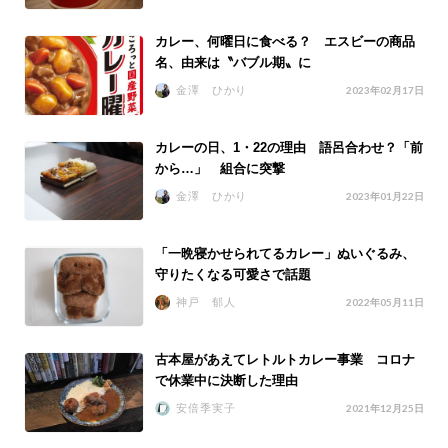
カレー、何曜日に食べる？ エスビーの商品
名、由来は〝バブル期〟に
金澤 ひかり
2023年02月17日
カレーの日、1・22の理由 語呂合わせ？「前
から…」 組合に突撃
金澤 ひかり
2023年01月22日
「一晩寝かせられてるカレー」ぬいぐるみ、
守りたくなる可愛さで話題
神戸 郁人
2022年05月11日
古本屋があえてレトルトカレー事業 コロナ
で休業中に決断した理由
安倍季実子
2021年12月25日