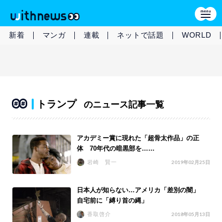
新着
マンガ
連載
ネットで話題
WORLD
トランプ
のニュース記事一覧
アカデミー賞に現れた「超骨太作品」の正
体 70年代の暗黒部を……
岩崎 賢一
2019年02月25日
日本人が知らない…アメリカ「差別の闇」
自宅前に「縛り首の縄」
香取啓介
2018年05月13日