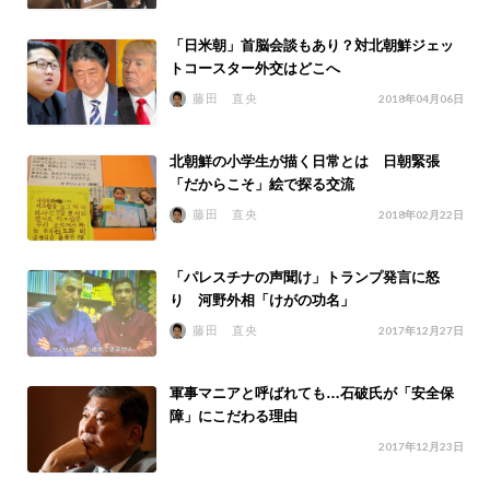
「日米朝」首脳会談もあり？対北朝鮮ジェッ
トコースター外交はどこへ
藤田 直央
2018年04月06日
北朝鮮の小学生が描く日常とは 日朝緊張
「だからこそ」絵で探る交流
藤田 直央
2018年02月22日
「パレスチナの声聞け」トランプ発言に怒
り 河野外相「けがの功名」
藤田 直央
2017年12月27日
軍事マニアと呼ばれても…石破氏が「安全保
障」にこだわる理由
2017年12月23日