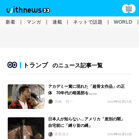
新着
マンガ
連載
ネットで話題
WORLD
トランプ
のニュース記事一覧
アカデミー賞に現れた「超骨太作品」の正
体 70年代の暗黒部を……
岩崎 賢一
2019年02月25日
日本人が知らない…アメリカ「差別の闇」
自宅前に「縛り首の縄」
香取啓介
2018年05月13日