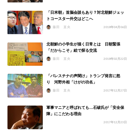
「日米朝」首脳会談もあり？対北朝鮮ジェッ
トコースター外交はどこへ
藤田 直央
2018年04月06日
北朝鮮の小学生が描く日常とは 日朝緊張
「だからこそ」絵で探る交流
藤田 直央
2018年02月22日
「パレスチナの声聞け」トランプ発言に怒
り 河野外相「けがの功名」
藤田 直央
2017年12月27日
軍事マニアと呼ばれても…石破氏が「安全保
障」にこだわる理由
2017年12月23日