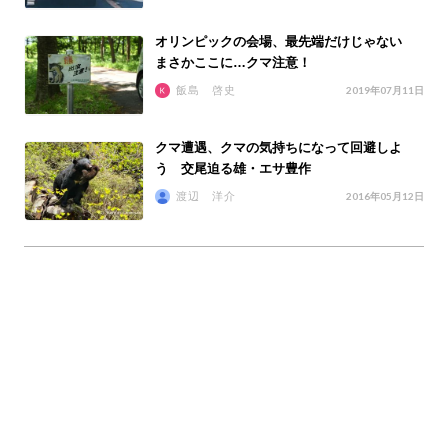
オリンピックの会場、最先端だけじゃない
まさかここに…クマ注意！
飯島 啓史
2019年07月11日
クマ遭遇、クマの気持ちになって回避しよ
う 交尾迫る雄・エサ豊作
渡辺 洋介
2016年05月12日