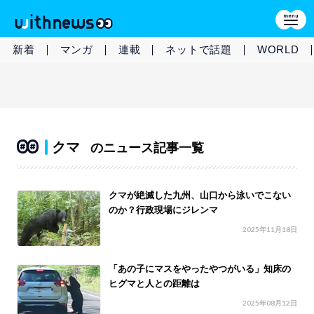
新着
マンガ
連載
ネットで話題
WORLD
クマ
のニュース記事一覧
クマが絶滅した九州、山口から泳いでこない
のか？行政現場にジレンマ
2025年11月18日
「あの子にマスをやったやつがいる」知床の
ヒグマと人との距離は
2025年08月12日