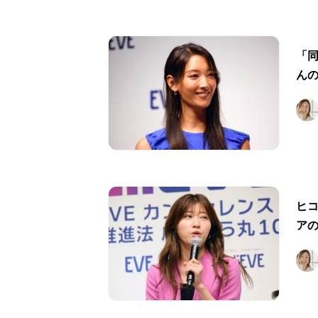
「
ん
ヒ
ア