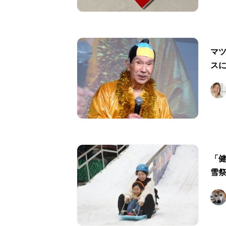
マツ
ス
「
雪