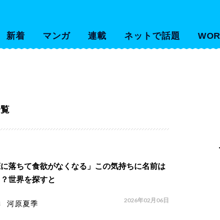
新着
マンガ
連載
ネットで話題
WOR
一覧
恋に落ちて食欲がなくなる」この気持ちに名前は
る？世界を探すと
2026年02月06日
河原夏季