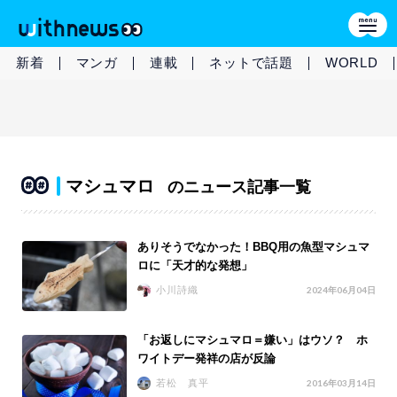
新着
マンガ
連載
ネットで話題
WORLD
マシュマロ
のニュース記事一覧
ありそうでなかった！BBQ用の魚型マシュマ
ロに「天才的な発想」
小川詩織
2024年06月04日
「お返しにマシュマロ＝嫌い」はウソ？ ホ
ワイトデー発祥の店が反論
若松 真平
2016年03月14日