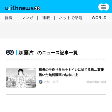
新着
マンガ
連載
ネットで話題
WORLD
加藤片
のニュース記事一覧
祖母の手作り弁当をトイレに捨てる孫…葛藤
描いた無料漫画の結末に涙
若松 真平
2016年03月08日