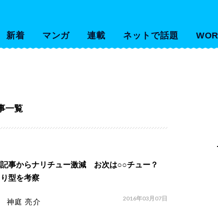
新着
マンガ
連載
ネットで話題
WOR
事一覧
聞記事からナリチュー激減 お次は○○チュー？
切り型を考察
2016年03月07日
神庭 亮介