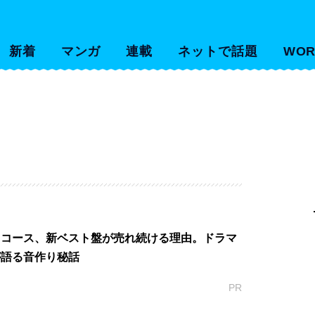
新着
マンガ
連載
ネットで話題
WOR
フコース、新ベスト盤が売れ続ける理由。ドラマ
が語る音作り秘話
PR