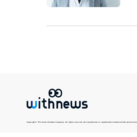
Copyright © The Asahi Shimbun Company. All rights reserved. No reproduction or republication without written permission