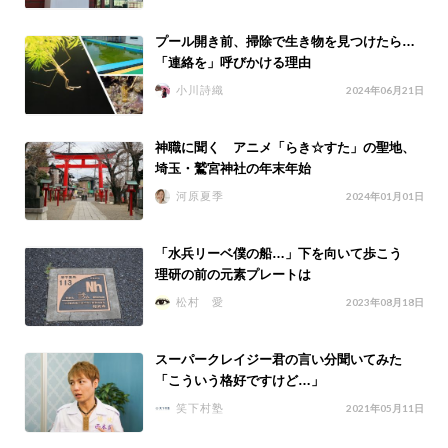
プール開き前、掃除で生き物を見つけたら…
「連絡を」呼びかける理由
小川詩織
2024年06月21日
神職に聞く アニメ「らき☆すた」の聖地、
埼玉・鷲宮神社の年末年始
河原夏季
2024年01月01日
「水兵リーベ僕の船…」下を向いて歩こう
理研の前の元素プレートは
松村 愛
2023年08月18日
スーパークレイジー君の言い分聞いてみた
「こういう格好ですけど…」
笑下村塾
2021年05月11日