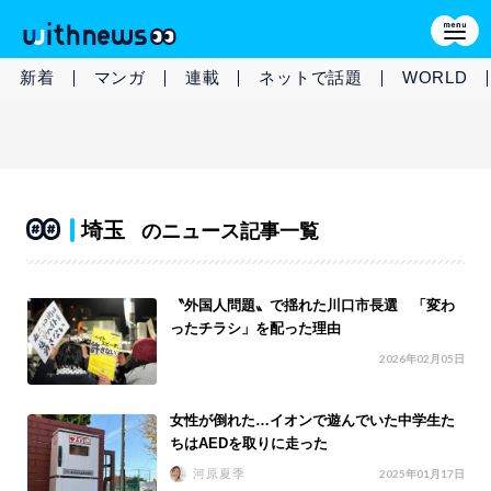
新着
マンガ
連載
ネットで話題
WORLD
埼玉
のニュース記事一覧
〝外国人問題〟で揺れた川口市長選 「変わ
ったチラシ」を配った理由
2026年02月05日
女性が倒れた…イオンで遊んでいた中学生た
ちはAEDを取りに走った
河原夏季
2025年01月17日