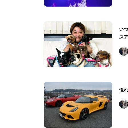
い
ス
憧れ