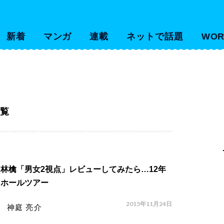
新着
マンガ
連載
ネットで話題
WOR
覧
林檎「男女2視点」レビューしてみたら…12年
りホールツアー
2015年11月24日
神庭 亮介