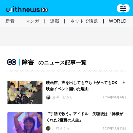
新着
マンガ
連載
ネットで話題
WORLD
障害
のニュース記事一覧
映画館、声を出しても立ち上がってもOK 上
映会イベント開いた理由
金澤 ひかり
2026年01月14日
〝手話で歌う〟アイドル 失聴後は「神様が
くれた2度目の人生」
川村さくら
2025年12月12日