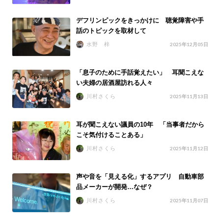
デフリンピックをきっかけに 聴覚障害や手
話のトピックを取材して
水野 梓
2025年12月05日
「息子のために手話覚えたい」 耳聞こえな
い夫婦の居酒屋訪れる人々
川村さくら
2025年11月13日
耳が聞こえない議員の10年 「当事者だから
こそ気付けることある」
川村さくら
2025年11月12日
声や音を「見える化」するアプリ 自動車部
品メーカーが開発…なぜ？
川村さくら
2025年11月07日