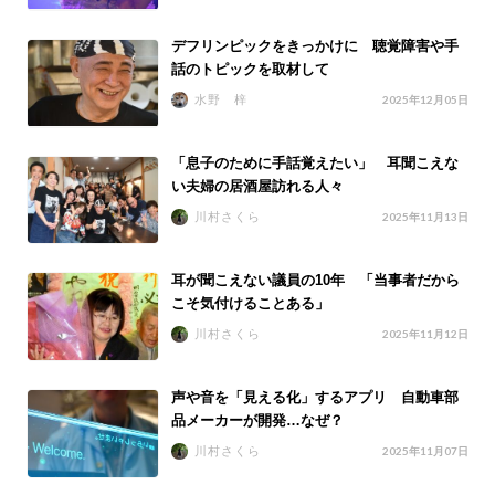
デフリンピックをきっかけに 聴覚障害や手
話のトピックを取材して
水野 梓
2025年12月05日
「息子のために手話覚えたい」 耳聞こえな
い夫婦の居酒屋訪れる人々
川村さくら
2025年11月13日
耳が聞こえない議員の10年 「当事者だから
こそ気付けることある」
川村さくら
2025年11月12日
声や音を「見える化」するアプリ 自動車部
品メーカーが開発…なぜ？
川村さくら
2025年11月07日