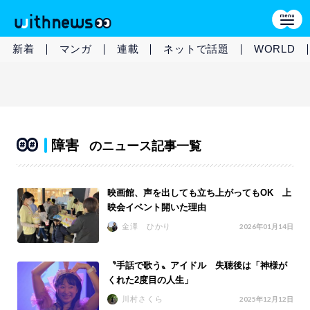
新着
マンガ
連載
ネットで話題
WORLD
障害
のニュース記事一覧
映画館、声を出しても立ち上がってもOK 上
映会イベント開いた理由
金澤 ひかり
2026年01月14日
〝手話で歌う〟アイドル 失聴後は「神様が
くれた2度目の人生」
川村さくら
2025年12月12日