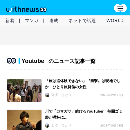
新着
マンガ
連載
ネットで話題
WORLD
Youtube
のニュース記事一覧
「旅は追体験できない」〝衝撃〟は現地でし
か…ひとり旅発信の女性
金澤 ひかり
2025年09月20日
川で「ガサガサ」続けるYouTuber 毎回ゴミ
袋が満杯に…
金澤 ひかり
2023年08月08日