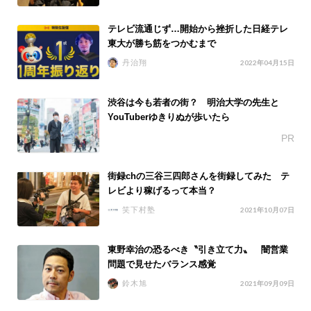
テレビ流通じず…開始から挫折した日経テレ
東大が勝ち筋をつかむまで
丹治翔
2022年04月15日
渋谷は今も若者の街？ 明治大学の先生と
YouTuberゆきりぬが歩いたら
PR
街録chの三谷三四郎さんを街録してみた テ
レビより稼げるって本当？
笑下村塾
2021年10月07日
東野幸治の恐るべき〝引き立て力〟 闇営業
問題で見せたバランス感覚
鈴木旭
2021年09月09日