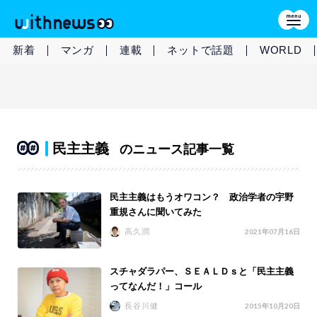
新着
マンガ
連載
ネットで話題
WORLD
民主主義
のニュース記事一覧
民主主義はもうオワコン？ 政治学者の宇野
重規さんに聞いてみた
高久潤
2021年07月16日
スチャダラパー、ＳＥＡＬＤｓと「民主主義
ってなんだ！」コール
長谷川健
2015年10月20日