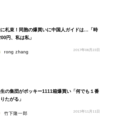
袋に札束！同胞の爆買いに中国人ガイドは…「時
200円、私は私」
2017年08月23日
rong zhang
生の集団がポッキー1111箱爆買い「何でも１番
なりたがる」
2015年11月11日
竹下隆一郎