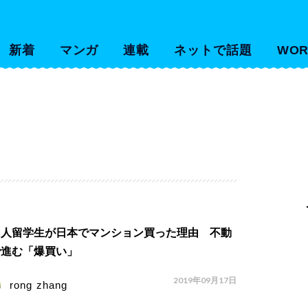
新着
マンガ
連載
ネットで話題
WOR
国人留学生が日本でマンション買った理由 不動
で進む「爆買い」
2019年09月17日
rong zhang