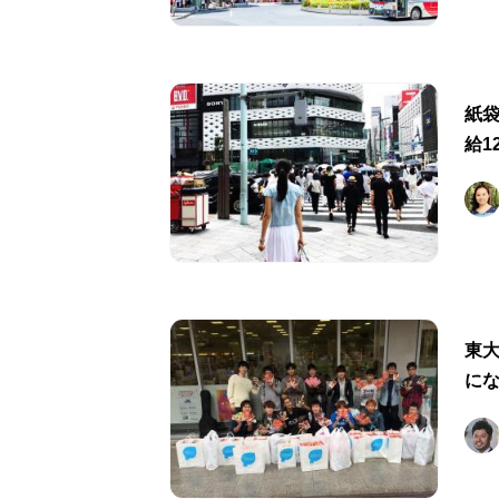
紙
給1
東大
に