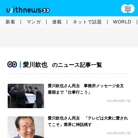
新着
マンガ
連載
ネットで話題
WORLD
愛川欽也
のニュース記事一覧
愛川欽也さん死去 事務所メッセージ全文
最期まで「仕事行こう」
2015年04月17日
愛川欽也さん死去 「テレビは大衆に愛され
てこそ」業界に神話残す
2015年04月17日