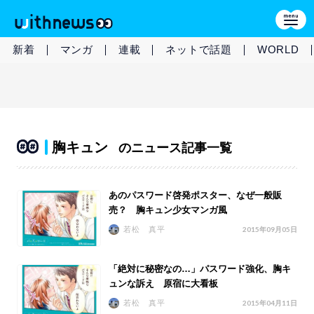
新着
マンガ
連載
ネットで話題
WORLD
胸キュン
のニュース記事一覧
あのパスワード啓発ポスター、なぜ一般販
売？ 胸キュン少女マンガ風
若松 真平
2015年09月05日
「絶対に秘密なの…」パスワード強化、胸キ
ュンな訴え 原宿に大看板
若松 真平
2015年04月11日