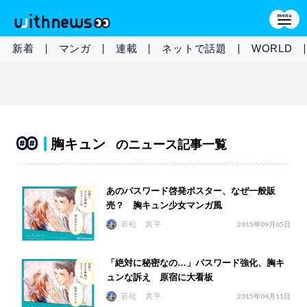
新着
マンガ
連載
ネットで話題
WORLD
胸キュン
のニュース記事一覧
あのパスワード啓発ポスター、なぜ一般販
売？ 胸キュン少女マンガ風
若松 真平
2015年09月05日
「絶対に秘密なの…」パスワード強化、胸キ
ュンな訴え 原宿に大看板
若松 真平
2015年04月11日