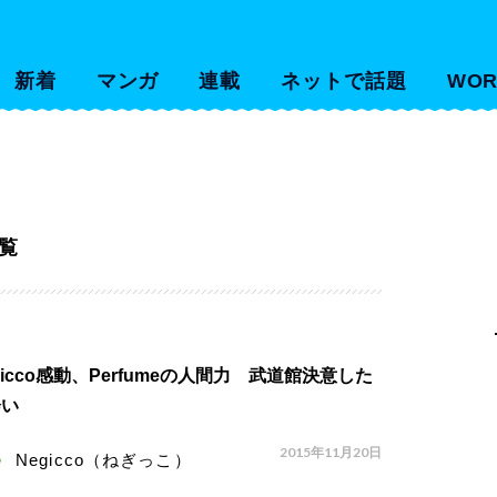
新着
マンガ
連載
ネットで話題
WOR
覧
gicco感動、Perfumeの人間力 武道館決意した
会い
2015年11月20日
Negicco（ねぎっこ）