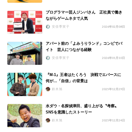
プログラマー芸人ジンバさん 正社員で働き
ながらゲームネタで人気
安倍季実子
2026年02月08日
アパート前の「よみうりランド」コンビでバ
イト 芸人につながる経験
安倍季実子
2026年01月10日
『M-1』王者はたくろう 決戦でエバースに
何が…「自信」の背景は
鈴木旭
2025年12月29日
水ダウ・名探偵津田、盛り上がる〝考察〟
SNSを意識したストーリー
鈴木旭
2025年12月24日