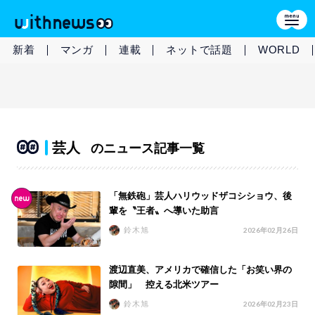
新着
マンガ
連載
ネットで話題
WORLD
芸人
のニュース記事一覧
「無鉄砲」芸人ハリウッドザコシショウ、後
輩を〝王者〟へ導いた助言
鈴木旭
2026年02月26日
渡辺直美、アメリカで確信した「お笑い界の
隙間」 控える北米ツアー
鈴木旭
2026年02月23日