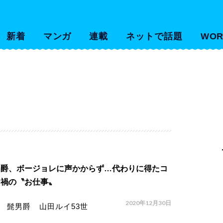
新着
マンガ
連載
ネットで話題
WOR
男爵、ボージョレに声かからず…代わりに得たコ
ナ禍の〝お仕事〟
2020年12月30日
髭男爵 山田ルイ53世