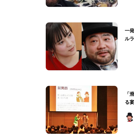
一発
ル
「滑
る