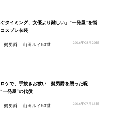
ぐタイミング、女優より難しい」“一発屋”を悩
すコスプレ衣装
2016年08月20日
髭男爵 山田ルイ53世
霊ロケで、手抜きお祓い 髭男爵を襲った呪
“一発屋”の代償
2016年07月13日
髭男爵 山田ルイ53世