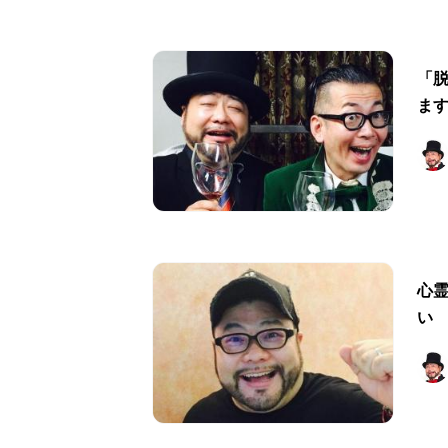
「脱
ま
心
い 