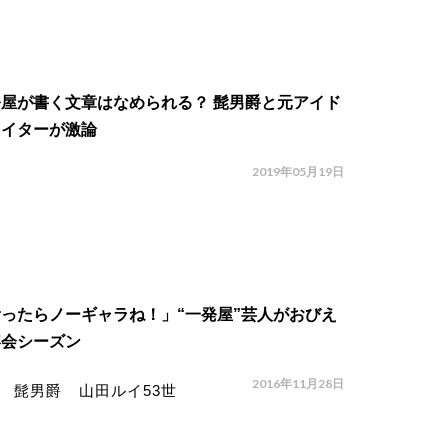
屋が書く文章はなめられる？ 髭男爵と元アイド
ライターが激論
2019年05月19日
ったらノーギャラね！」“一発屋”芸人がおびえ
宴会シーズン
2016年11月28日
髭男爵 山田ルイ53世