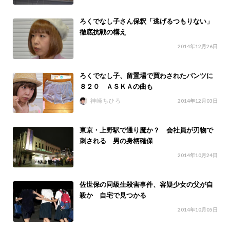
ろくでなし子さん保釈「逃げるつもりない」
徹底抗戦の構え
2014年12月26日
ろくでなし子、留置場で買わされたパンツに
８２０ ＡＳＫＡの曲も
神崎ちひろ
2014年12月03日
東京・上野駅で通り魔か？ 会社員が刃物で
刺される 男の身柄確保
2014年10月24日
佐世保の同級生殺害事件、容疑少女の父が自
殺か 自宅で見つかる
2014年10月05日