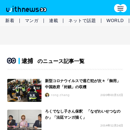
新着
マンガ
連載
ネットで話題
WORLD
逮捕
のニュース記事一覧
新型コロナウイルスで逃亡犯が次々「御用」
中国政府「封鎖」の収穫
rong zhang
2020年03月12日
ろくでなし子さん保釈 「なぜわいせつなの
か」「法廷マンガ描く」
2014年12月26日