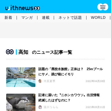
新着
マンガ
連載
ネットで話題
WORLD
高知
のニュース記事一覧
話題の「廃校水族館」正体は？ 25mプール
にサメ、跳び箱にイモリ
河原夏季
2022年04月28日
記者に届いた〝ニホンカワウソ〟出没情報
絶滅したはずなのに？
湯川うらら
2021年09月11日