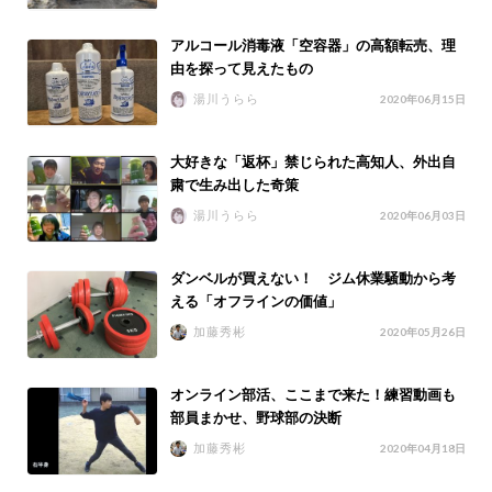
アルコール消毒液「空容器」の高額転売、理
由を探って見えたもの
湯川うらら
2020年06月15日
大好きな「返杯」禁じられた高知人、外出自
粛で生み出した奇策
湯川うらら
2020年06月03日
ダンベルが買えない！ ジム休業騒動から考
える「オフラインの価値」
加藤秀彬
2020年05月26日
オンライン部活、ここまで来た！練習動画も
部員まかせ、野球部の決断
加藤秀彬
2020年04月18日