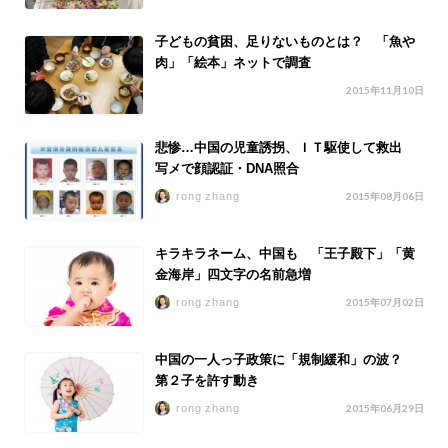
子どもの貧困、足りないものとは？ 「魚や
肉」「絵本」ネットで調査
2015年11月10日
悲惨…中国の児童誘拐、ＩＴ駆使して救出
写メで顔認証・DNA照合
rong zhang
2015年08月06日
キラキラネーム、中国も 「王子殿下」「黄
金海岸」四文字の名前急増
rong zhang
2015年07月02日
中国の一人っ子政策に「規制緩和」の波？
第２子を許す動き
rong zhang
2015年06月29日