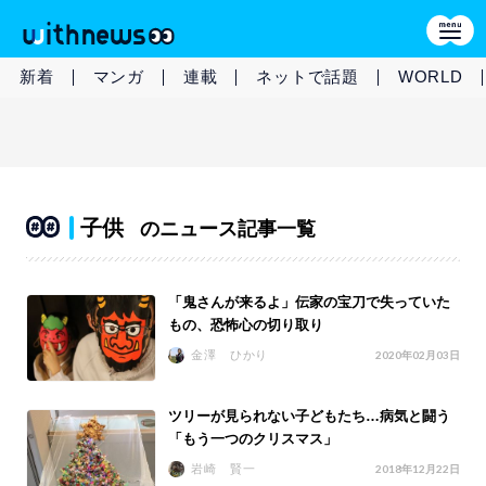
新着
マンガ
連載
ネットで話題
WORLD
子供
のニュース記事一覧
「鬼さんが来るよ」伝家の宝刀で失っていた
もの、恐怖心の切り取り
金澤 ひかり
2020年02月03日
ツリーが見られない子どもたち…病気と闘う
「もう一つのクリスマス」
岩崎 賢一
2018年12月22日