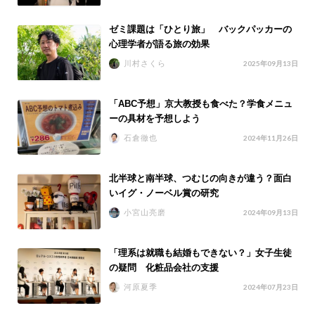
ゼミ課題は「ひとり旅」 バックパッカーの
心理学者が語る旅の効果
川村さくら
2025年09月13日
「ABC予想」京大教授も食べた？学食メニュ
ーの具材を予想しよう
石倉徹也
2024年11月26日
北半球と南半球、つむじの向きが違う？面白
いイグ・ノーベル賞の研究
小宮山亮磨
2024年09月13日
「理系は就職も結婚もできない？」女子生徒
の疑問 化粧品会社の支援
河原夏季
2024年07月23日