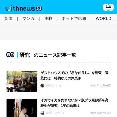
新着
マンガ
連載
ネットで話題
WORLD
研究
のニュース記事一覧
ゲストハウスでの〝急な仲良し〟を調査 背
景には一時的ゆえの気楽さ
川村さくら
2025年10月01日
イカでイカを釣れないか？脱プラ疑似餌を高
校生が研究、1年の結果は
金澤 ひかり
2025年09月19日