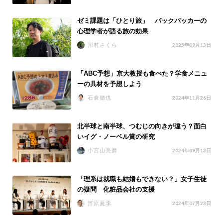
ゼミ課題は「ひとり旅」 バックパッカーの
心理学者が語る旅の効果
川村さくら
2025年09月13日
「ABC予想」京大教授も食べた？学食メニュ
ーの具材を予想しよう
石倉徹也
2024年11月26日
北半球と南半球、つむじの向きが違う？面白
いイグ・ノーベル賞の研究
小宮山亮磨
2024年09月13日
「理系は就職も結婚もできない？」女子生徒
の疑問 化粧品会社の支援
河原夏季
2024年07月23日