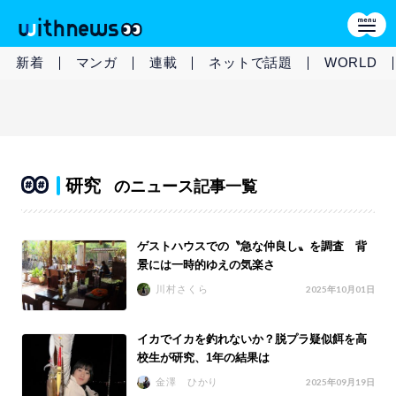
新着
マンガ
連載
ネットで話題
WORLD
研究
のニュース記事一覧
ゲストハウスでの〝急な仲良し〟を調査 背
景には一時的ゆえの気楽さ
川村さくら
2025年10月01日
イカでイカを釣れないか？脱プラ疑似餌を高
校生が研究、1年の結果は
金澤 ひかり
2025年09月19日