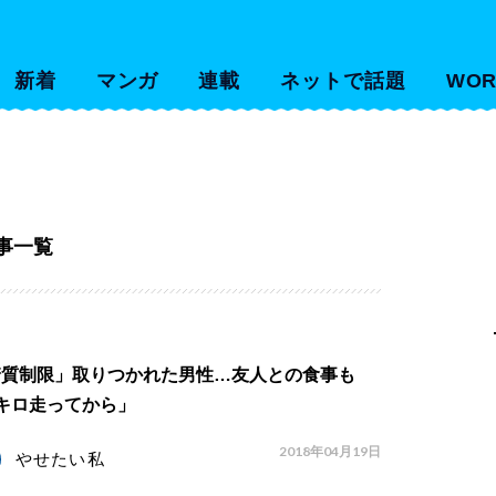
新着
マンガ
連載
ネットで話題
WOR
事一覧
糖質制限」取りつかれた男性…友人との食事も
キロ走ってから」
2018年04月19日
やせたい私