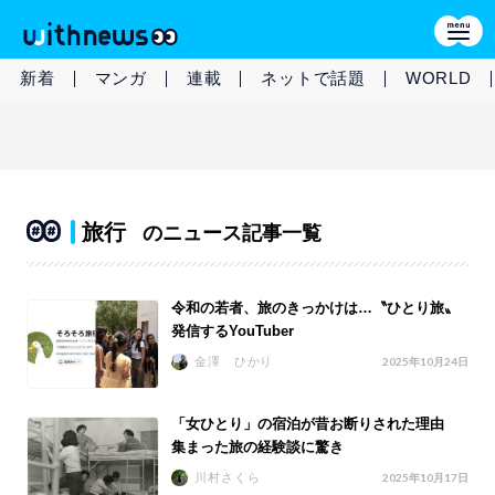
新着
マンガ
連載
ネットで話題
WORLD
旅行
のニュース記事一覧
令和の若者、旅のきっかけは…〝ひとり旅〟
発信するYouTuber
金澤 ひかり
2025年10月24日
「女ひとり」の宿泊が昔お断りされた理由
集まった旅の経験談に驚き
川村さくら
2025年10月17日