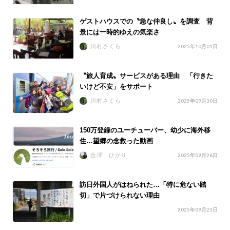
ゲストハウスでの〝急な仲良し〟を調査 背
景には一時的ゆえの気楽さ
川村さくら
2025年10月01日
〝旅人育成〟サービスがある理由 「行きた
いけど不安」をサポート
川村さくら
2025年09月30日
150万登録のユーチューバー、幼少に海外移
住…望郷の念救った動画
金澤 ひかり
2025年09月26日
訪日外国人がはねられた…「特に危ない踏
切」で片づけられない理由
2025年09月23日