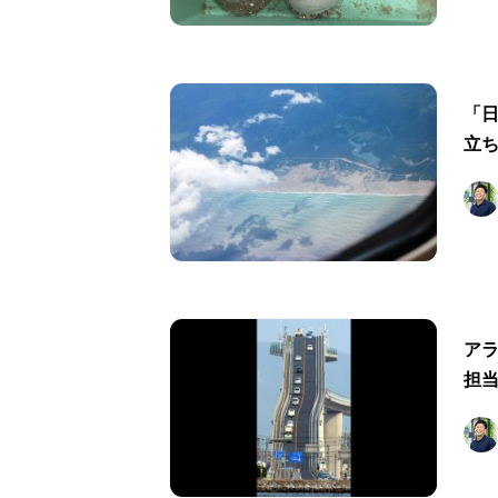
「
立
ア
担