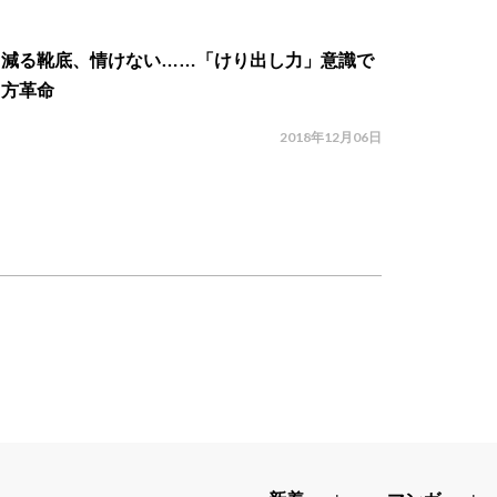
り減る靴底、情けない……「けり出し力」意識で
き方革命
2018年12月06日