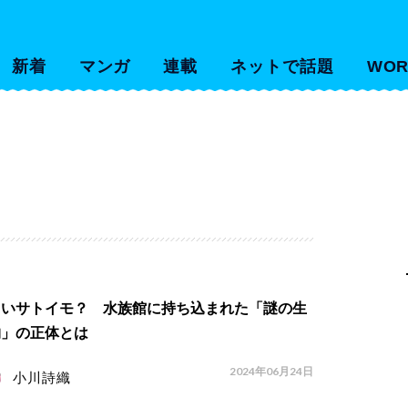
新着
マンガ
連載
ネットで話題
WOR
きいサトイモ？ 水族館に持ち込まれた「謎の生
物」の正体とは
2024年06月24日
小川詩織