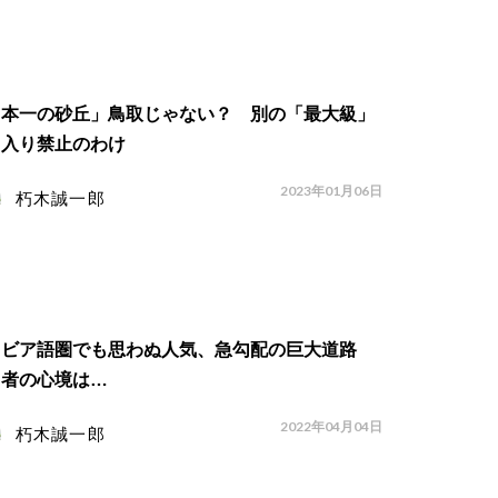
日本一の砂丘」鳥取じゃない？ 別の「最大級」
ち入り禁止のわけ
2023年01月06日
朽木誠一郎
ラビア語圏でも思わぬ人気、急勾配の巨大道路
当者の心境は…
2022年04月04日
朽木誠一郎