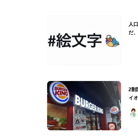
人
だ
2
イ