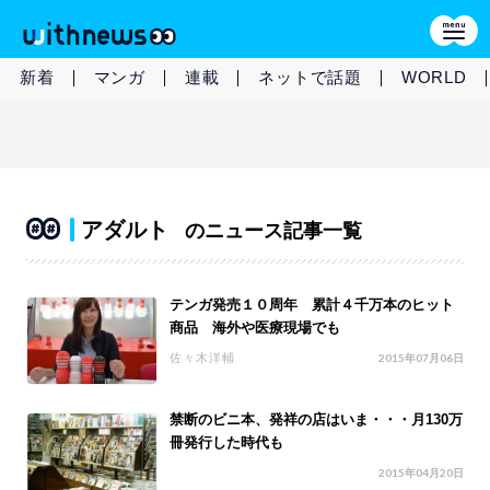
新着
マンガ
連載
ネットで話題
WORLD
アダルト
のニュース記事一覧
テンガ発売１０周年 累計４千万本のヒット
商品 海外や医療現場でも
佐々木洋輔
2015年07月06日
禁断のビニ本、発祥の店はいま・・・月130万
冊発行した時代も
2015年04月20日