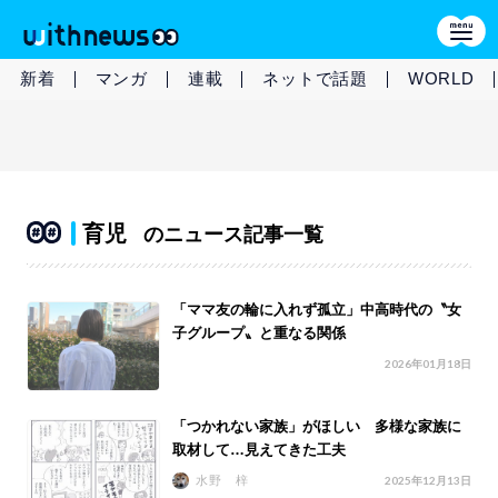
新着
マンガ
連載
ネットで話題
WORLD
育児
のニュース記事一覧
「ママ友の輪に入れず孤立」中高時代の〝女
子グループ〟と重なる関係
2026年01月18日
「つかれない家族」がほしい 多様な家族に
取材して…見えてきた工夫
水野 梓
2025年12月13日