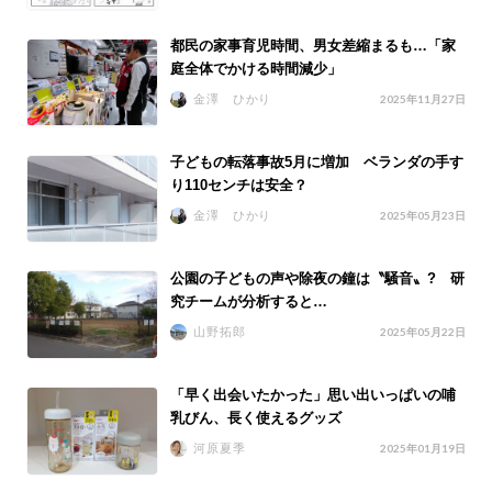
都民の家事育児時間、男女差縮まるも…「家
庭全体でかける時間減少」
金澤 ひかり
2025年11月27日
子どもの転落事故5月に増加 ベランダの手す
り110センチは安全？
金澤 ひかり
2025年05月23日
公園の子どもの声や除夜の鐘は〝騒音〟? 研
究チームが分析すると…
山野拓郎
2025年05月22日
「早く出会いたかった」思い出いっぱいの哺
乳びん、長く使えるグッズ
河原夏季
2025年01月19日