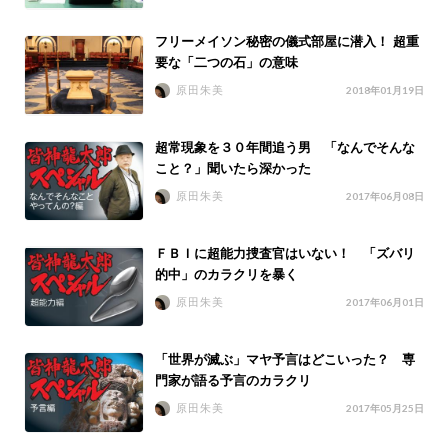
フリーメイソン秘密の儀式部屋に潜入！ 超重
要な「二つの石」の意味
原田朱美
2018年01月19日
超常現象を３０年間追う男 「なんでそんな
こと？」聞いたら深かった
原田朱美
2017年06月08日
ＦＢＩに超能力捜査官はいない！ 「ズバリ
的中」のカラクリを暴く
原田朱美
2017年06月01日
「世界が滅ぶ」マヤ予言はどこいった？ 専
門家が語る予言のカラクリ
原田朱美
2017年05月25日